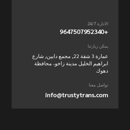
الادارة 24/7
+9647507952340
يمكن زيارتنا
عمارة 3 شقة 22, مجمع دابين٫ شارع
ابراهيم الخليل مدينة زاخو، محافظة
دهوك
تواصل معنا
info@trustytrans.com